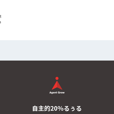
脱
参
自主的20%るぅる