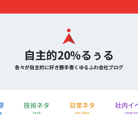
自主的20%るぅる
各々が自主的に好き勝手書くゆるふわ会社ブログ
拶
技術ネタ
日常ネタ
社内イ
g
tech
our-days
corp-ev