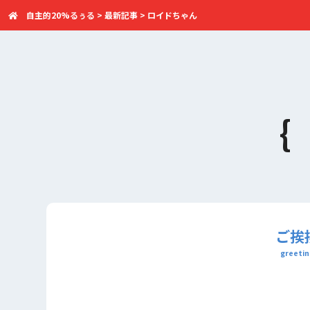
自主的20%るぅる
>
最新記事
>
ロイドちゃん
ご挨
greetin