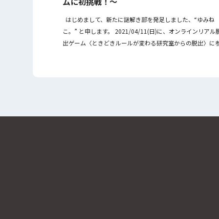
ムに初挑戦！～
はじめまして、新たに謎解き部を発足しました、“ゆみね
こ。” と申します。 2021/04/11(日)に、オンラインリアル
出ゲーム〈ときどきルールが変わる研究室からの脱出〉に
加しましたので、ご報告いたしま […]