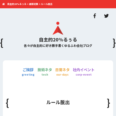
自主的20%るぅる
>
最新記事
>
ルール脱出
自主的20%るぅる
各々が自主的に好き勝手書くゆるふわ会社ブログ
ご挨拶
技術ネタ
日常ネタ
社内イベント
greeting
tech
our-days
corp-event
ルール脱出