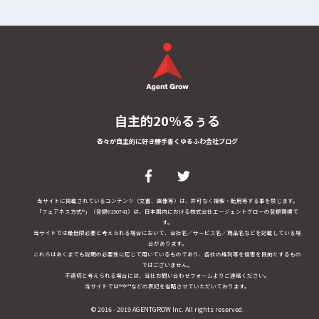
自主的20%るぅる
各々が自主的に好き勝手書くゆるふわ会社ブログ
当サイトに掲載されているコンテンツ（文書、画像等）は、許可なく複製・転用等する事を禁じます。
「フェアネス方式®」（登録6150741）は、日本国内における株式会社エージェントグローの登録商標で
す。
当サイトでは最低限必要と考えられる場合において、会社名／サービス名／商品名などを記載している場
合があります。
これらはあくまでも説明の必要性に応じて用いているものであり、各社の権利等を侵害を目的とするもの
ではございません。
不適切と考えられる場合には、当社お問い合わせフォームよりご連絡ください。
当サイトでは®や™などの表記を省略させていただいております。
© 2016 - 2019 AGENTGROW Inc. All rights reserved.