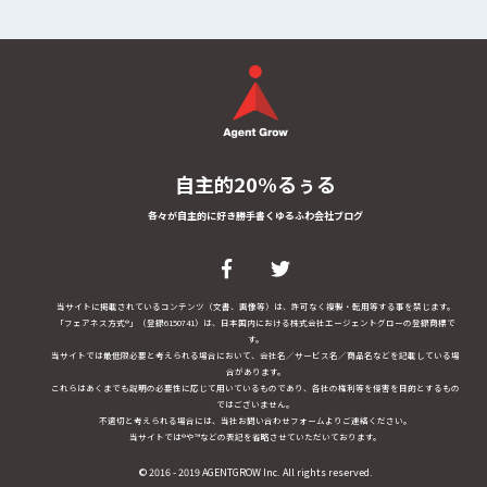
自主的20%るぅる
各々が自主的に好き勝手書くゆるふわ会社ブログ
当サイトに掲載されているコンテンツ（文書、画像等）は、許可なく複製・転用等する事を禁じます。
「フェアネス方式®」（登録6150741）は、日本国内における株式会社エージェントグローの登録商標で
す。
当サイトでは最低限必要と考えられる場合において、会社名／サービス名／商品名などを記載している場
合があります。
これらはあくまでも説明の必要性に応じて用いているものであり、各社の権利等を侵害を目的とするもの
ではございません。
不適切と考えられる場合には、当社お問い合わせフォームよりご連絡ください。
当サイトでは®や™などの表記を省略させていただいております。
© 2016 - 2019 AGENTGROW Inc. All rights reserved.