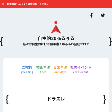
自主的20%るぅる
>
最新記事
>
ドラスレ
自主的20%るぅる
各々が自主的に好き勝手書くゆるふわ会社ブログ
ご挨拶
技術ネタ
日常ネタ
社内イベント
greeting
tech
our-days
corp-event
ドラスレ