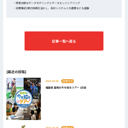
・得意分野はデータモデリングとデータエンジニアリング
・日商簿記2級の知識を活かし、会計システムとの連携なども経験
記事一覧へ戻る
{最近の投稿}
2026.08.06
日常ネタ
福島県 富岡の今を知るツアー 1日目
2026.08.05
日常ネタ