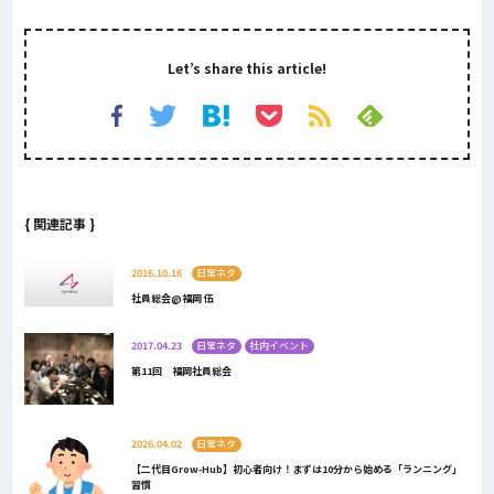
Let’s share this article!
{ 関連記事 }
2016.10.16
日常ネタ
社員総会@福岡 伍
2017.04.23
日常ネタ
社内イベント
第11回 福岡社員総会
2026.04.02
日常ネタ
【二代目Grow-Hub】初心者向け！まずは10分から始める「ランニング」
習慣