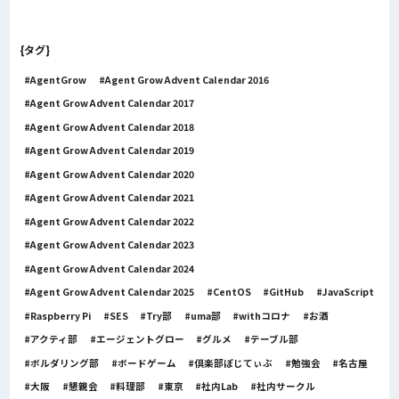
{タグ}
AgentGrow
Agent Grow Advent Calendar 2016
Agent Grow Advent Calendar 2017
Agent Grow Advent Calendar 2018
Agent Grow Advent Calendar 2019
Agent Grow Advent Calendar 2020
Agent Grow Advent Calendar 2021
Agent Grow Advent Calendar 2022
Agent Grow Advent Calendar 2023
Agent Grow Advent Calendar 2024
Agent Grow Advent Calendar 2025
CentOS
GitHub
JavaScript
Raspberry Pi
SES
Try部
uma部
withコロナ
お酒
アクティ部
エージェントグロー
グルメ
テーブル部
ボルダリング部
ボードゲーム
倶楽部ぽじてぃぶ
勉強会
名古屋
大阪
懇親会
料理部
東京
社内Lab
社内サークル