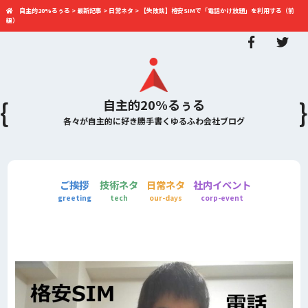
自主的20%るぅる
>
最新記事
>
日常ネタ
>
【失敗談】格安SIMで「電話かけ放題」を利用する（前
編）
自主的20%るぅる
各々が自主的に好き勝手書くゆるふわ会社ブログ
ご挨拶
技術ネタ
日常ネタ
社内イベント
greeting
tech
our-days
corp-event