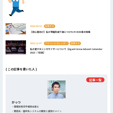
2025.04.22
日常ネタ
【初心者向け】私が資産形成で身につけた4つのお金の知識
2023.12.07
アドベントカレンダー
日常ネタ
私の愛するシンセサイザーについて【Agent Grow Advent Calendar
2023：7日目】
{ この記事を書いた人 }
記事一覧
かっつ
・情報処理安全確保支援士
・業務系／基幹系システムの開発と運用がメイン