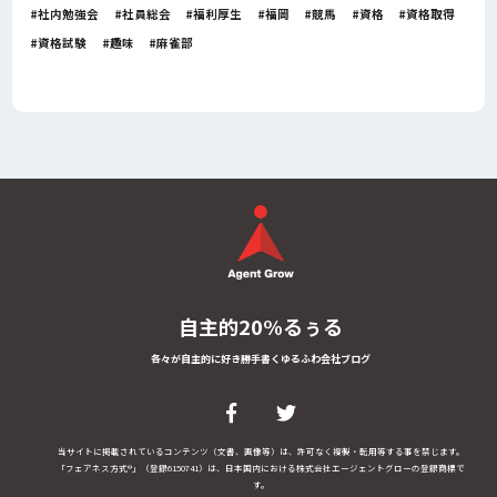
社内勉強会
社員総会
福利厚生
福岡
競馬
資格
資格取得
資格試験
趣味
麻雀部
自主的20%るぅる
各々が自主的に好き勝手書くゆるふわ会社ブログ
当サイトに掲載されているコンテンツ（文書、画像等）は、許可なく複製・転用等する事を禁じます。
「フェアネス方式®」（登録6150741）は、日本国内における株式会社エージェントグローの登録商標で
す。