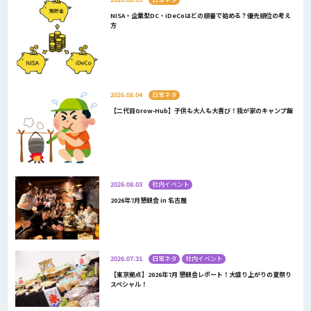
NISA・企業型DC・iDeCoはどの順番で始める？優先順位の考え
方
2026.08.04
日常ネタ
【二代目Grow-Hub】子供も大人も大喜び！我が家のキャンプ飯
2026.08.03
社内イベント
2026年7月懇親会 in 名古屋
2026.07.31
日常ネタ
社内イベント
【東京拠点】2026年7月 懇親会レポート！大盛り上がりの夏祭り
スペシャル！