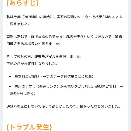
あらすじ
私は今年（2026年）の年始に、実家の両親のケータイを格安SIMのスマホ
に変えました。
両親は高齢で、ほぼ電話のみでたまにSMSを使うという状況なので、
通話
回線さえあれば良い
と考えました。
そして検討の末、
楽天モバイル
を選択しました。
下記の点が決定打となりました。
基本料金が
安い
（一定のデータ通信量ごとに加算）
専用のアプリ（楽天リンク）から電話をかければ、
通話料が無料
（一
部の番号は除く）
通話料を気にしないで使って欲しかったので、良かったなと思いました。
トラブル発生