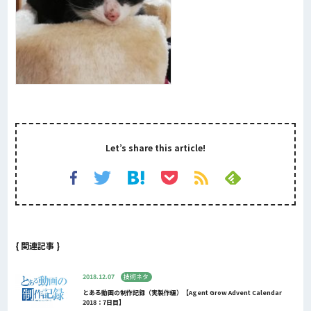
Let’s share this article!
{ 関連記事 }
2018.12.07
技術ネタ
とある動画の制作記録（実製作編）【Agent Grow Advent Calendar
2018：7日目】