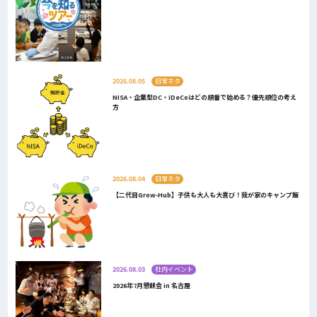
2026.08.05
日常ネタ
NISA・企業型DC・iDeCoはどの順番で始める？優先順位の考え
方
2026.08.04
日常ネタ
【二代目Grow-Hub】子供も大人も大喜び！我が家のキャンプ飯
2026.08.03
社内イベント
2026年7月懇親会 in 名古屋