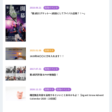
2018.08.21
社内イベント
「第2回エグケット～2回目にしてライバル出現？！～」
2025.01.06
日常ネタ
2025年は〇〇に力を入れます！！
2017.07.31
社内イベント
第2回河井塾＆PHP勉強会！
2020.12.23
日常ネタ
社内イベント
確定拠出年金を活用するといいことあるかもよ！【Agent Grow Advent
Calendar 2020：23日目】