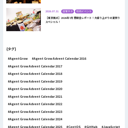
2026.07.31
日常ネタ
社内イベント
【東京拠点】2026年7月 懇親会レポート！大盛り上がりの夏祭り
スペシャル！
{タグ}
AgentGrow
Agent Grow Advent Calendar 2016
Agent Grow Advent Calendar 2017
Agent Grow Advent Calendar 2018
Agent Grow Advent Calendar 2019
Agent Grow Advent Calendar 2020
Agent Grow Advent Calendar 2021
Agent Grow Advent Calendar 2022
Agent Grow Advent Calendar 2023
Agent Grow Advent Calendar 2024
Agent Grow Advent Calendar 2025
CentOS
GitHub
JavaScript