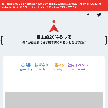
自主的20%るぅる
>
最新記事
>
日常ネタ
>
保護猫２匹の里親になった日【Agent Grow Advent
Calendar 2019：23日目】
>
キャットタワーのてっぺんから下々を見下ろす
自主的20%るぅる
各々が自主的に好き勝手書くゆるふわ会社ブログ
ご挨拶
技術ネタ
日常ネタ
社内イベント
greeting
tech
our-days
corp-event