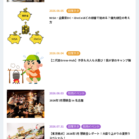
2026.08.05
日常ネタ
NISA・企業型DC・iDeCoはどの順番で始める？優先順位の考え
方
2026.08.04
日常ネタ
【二代目Grow-Hub】子供も大人も大喜び！我が家のキャンプ飯
2026.08.03
社内イベント
2026年7月懇親会 in 名古屋
2026.07.31
日常ネタ
社内イベント
【東京拠点】2026年7月 懇親会レポート！大盛り上がりの夏祭り
スペシャル！