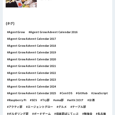
{タグ}
AgentGrow
Agent Grow Advent Calendar 2016
Agent Grow Advent Calendar 2017
Agent Grow Advent Calendar 2018
Agent Grow Advent Calendar 2019
Agent Grow Advent Calendar 2020
Agent Grow Advent Calendar 2021
Agent Grow Advent Calendar 2022
Agent Grow Advent Calendar 2023
Agent Grow Advent Calendar 2024
Agent Grow Advent Calendar 2025
CentOS
GitHub
JavaScript
Raspberry Pi
SES
Try部
uma部
withコロナ
お酒
アクティ部
エージェントグロー
グルメ
テーブル部
ボルダリング部
ボードゲーム
倶楽部ぽじてぃぶ
勉強会
名古屋