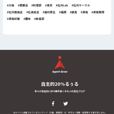
大阪
懇親会
料理部
東京
社内Lab
社内サークル
社内勉強会
社員総会
福利厚生
福岡
競馬
資格
資格取得
資格試験
趣味
麻雀部
自主的20%るぅる
各々が自主的に好き勝手書くゆるふわ会社ブログ
当サイトに掲載されているコンテンツ（文書、画像等）は、許可なく複製・転用等する事を禁じます。