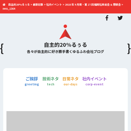
自主的20%るぅる
>
最新記事
>
社内イベント
>
2018 年 9 月度・第 27 回福岡社員総会 & 懇親会
>
IMG_1364
自主的20%るぅる
各々が自主的に好き勝手書くゆるふわ会社ブログ
ご挨拶
技術ネタ
日常ネタ
社内イベント
greeting
tech
our-days
corp-event