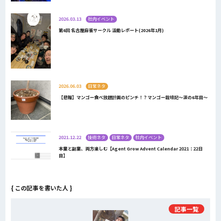
2026.03.13
社内イベント
第6回 名古屋麻雀サークル 活動レポート(2026年1月)
2026.06.03
日常ネタ
【悲報】マンゴー食べ放題計画のピンチ！？マンゴー栽培記～涙の6年目～
2021.12.22
技術ネタ
日常ネタ
社内イベント
本業と副業、両方楽しむ【Agent Grow Advent Calendar 2021：22日
目】
{ この記事を書いた人 }
記事一覧